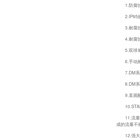
1.防腐蚀的
2.IP65
3.耐腐蚀的
4.耐腐蚀
5.双球单
6.手动频
7.DM系列
8.DM系
9.直观醒目
10.ST
11.流量
成的流量不
12.强大