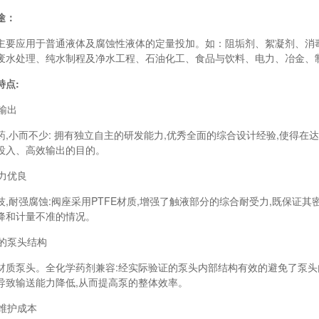
途：
应用于普通液体及腐蚀性液体的定量投加。如：阻垢剂、絮凝剂、消毒
废水处理、纯水制程及净水工程、石油化工、食品与饮料、电力、冶金、
点:
输出
小而不少: 拥有独立自主的研发能力,优秀全面的综合设计经验,使得在达
投入、高效输出的目的。
力优良
耐强腐蚀:阀座采用PTFE材质,增强了触液部分的综合耐受力,既保证其
降和计量不准的情况。
的泵头结构
泵头。全化学药剂兼容:经实际验证的泵头内部结构有效的避免了泵头内
导致输送能力降低,从而提高泵的整体效率。
维护成本