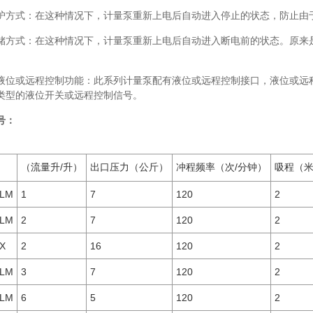
式：在这种情况下，计量泵重新上电后自动进入停止的状态，防止由于
式：在这种情况下，计量泵重新上电后自动进入断电前的状态。原来是
或远程控制功能：此系列计量泵配有液位或远程控制接口，液位或远程
类型的液位开关或远程控制信号。
号：
（流量升/升）
出口压力（公斤）
冲程频率（次/分钟）
吸程（
-LM
1
7
120
2
-LM
2
7
120
2
-X
2
16
120
2
-LM
3
7
120
2
-LM
6
5
120
2