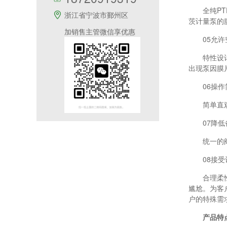
全纯PTF
浙江省宁波市鄞州区
茨计量泵
的
加销售主管微信享优惠
05允许
特性设计的
出现泵因膜
06操作
简单直观的
07降低
统一的阀组
08接受
合理柔性的
尴尬。为客
户的特殊需
产品特