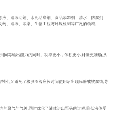
液、造纸助剂、水泥助磨剂、食品添加剂、清水、防腐剂
制药、造纸、印染、生物工程与环境检测等广泛的领域。
到同等输出能力的同时。功率更小，体积更小,计量更准确,从
密封性,又避免了橡胶圈阀座长时间使用后出现膨胀或被腐蚀,导
的聚气与气蚀,同时优化了液体进出泵头的过程,降低液体受