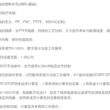
塑料外壳(ABS+聚碳);
的防护等级;
泵头：PP，PVC，PTFE，SS316(定制);
的隔膜：全PTFE隔膜，特殊的工艺结构，大大提升寿命与耐腐蚀度，膜
向阀：密封性能加倍;
率调节0-100%，数字显示当前工作频率;
流量范围：1-55L/H;
列可手动操作，也可接受4-20mA电流信号控制
的操作界面：LED数码管显示当前工作频率，3个操作按键(START/STO
ART/STOP用来起停计量泵，∧用来增加计量泵的流量，∨用来减小计量
0-100%可调，智能数字化设计，摈弃了模拟电路电位器调节的漂移及
稳定的现象，使得
新道茨计量泵
的流量精度更高;
的控制功能，计量泵具有两种工作模式：