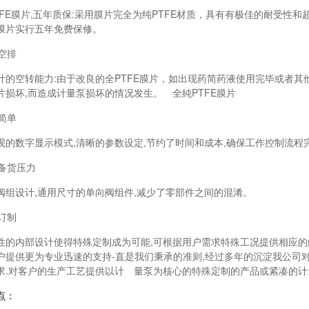
E膜片,五年质保:采用膜片完全为纯PTFE材质，具有有极佳的耐受性和
膜片实行五年免费保修。
空排
空转能力:由于改良的全PTFE膜片，如出现药简药液使用完毕或者其他
片损坏,而造成计量泵损坏的情况发生。 全純PTFE膜片
简单
数字显示模式,清晰的参数设定,节约了时间和成本,确保工作控制流程
备货压力
设计,通用尺寸的单向阀组件,减少了零部件之间的混淆。
订制
内部设计使得特殊定制成为可能,可根据用户需求特殊工况提供相应的解
户提供更为专业迅速的支持-直是我们秉承的准则,经过多年的沉淀我公司
求.对客户的生产工艺提供以计 量泵为核心的特殊定制的产品或紧凑的计
点：