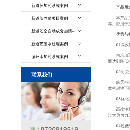
新道茨加药系统案例
产品用
本产品主要
新道茨养殖项目案例
等。应用于
新道茨全自动成套加药···
优势与特
新道茨废水处理案例
01高效
精准加药,
循环水加药系统案例
而达到降低
02耐受
联系我们
航天科技,
致密封性下
03优化
高改性材质
过大剪切力
04超低
18720919319