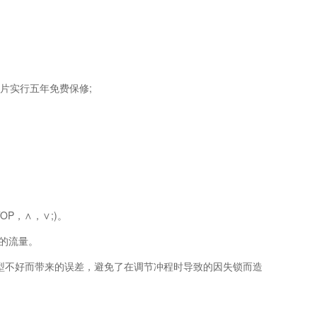
片实行五年免费保修;
P，∧，∨;)。
泵的流量。
线型不好而带来的误差，避免了在调节冲程时导致的因失锁而造