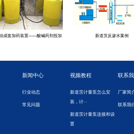
动成套加药装置——酸碱药剂投加
新道茨反渗水案例
新闻中心
视频教程
联系我
行业动态
新道茨计量泵怎么安
厂家简
装，计···
常见问题
联系我
新道茨计量泵连接和设
置