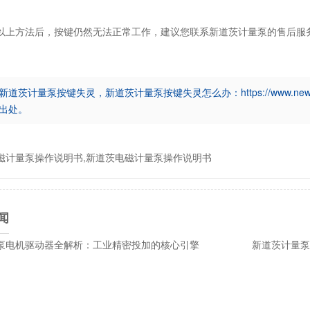
以上方法后，按键仍然无法正常工作，建议您联系
新道茨计量泵
的售后服
新道茨计量泵按键失灵，新道茨计量泵按键失灵怎么办：https://www.newdose
出处。
磁计量泵操作说明书,新道茨电磁计量泵操作说明书
闻
泵电机驱动器全解析：工业精密投加的核心引擎
新道茨计量